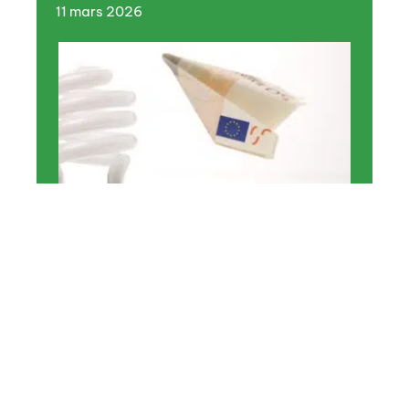
11 mars 2026
MAISON
Comment économiser votre
énergie dans votre maison ?
11 mars 2026
En vogue