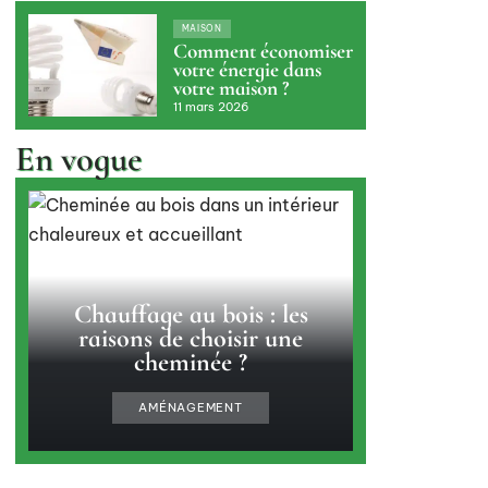
MAISON
Comment économiser
votre énergie dans
votre maison ?
11 mars 2026
En vogue
Chauffage au bois : les
raisons de choisir une
cheminée ?
AMÉNAGEMENT