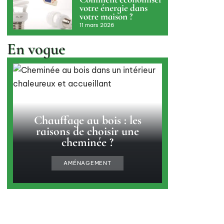
votre énergie dans
votre maison ?
11 mars 2026
En vogue
Chauffage au bois : les
raisons de choisir une
cheminée ?
AMÉNAGEMENT