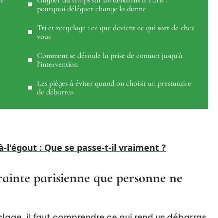
ue
Gagner du temps sur un débarras à Paris :
pourquoi déléguer change la donne
Tri et recyclage : ce que devient ce qui sort de chez
vous
Comment se déroule la prise de contact jusqu’à
l’intervention
Les pièges à éviter quand on choisit un prestataire
de débarras
à-l'égout : Que se passe-t-il vraiment ?
trainte parisienne que personne ne
lage, il faut comprendre ce qui rend un débarras