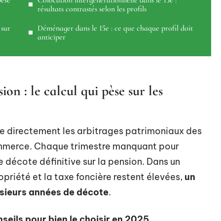
pèse
Colocation intergénérationnelle dans le 15e :
résultats contrastés selon les profils
 sur
Déménager dans le 15e : ce que chaque profil doit
anticiper
on : le calcul qui pèse sur les
fie directement les arbitrages patrimoniaux des
Commerce. Chaque trimestre manquant pour
ne décote définitive sur la pension. Dans un
priété et la taxe foncière restent élevées,
un
sieurs années de décote
.
seils pour bien le choisir en 2025