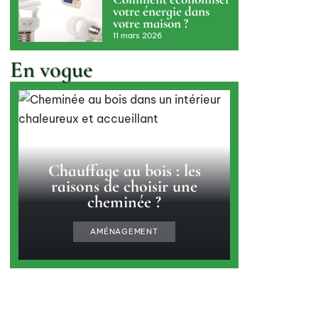
votre énergie dans
votre maison ?
11 mars 2026
En vogue
Chauffage au bois : les
raisons de choisir une
cheminée ?
AMÉNAGEMENT