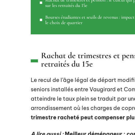
Rachat de trimestres et pension : le calcul qui 
sur les retraités du 15e
Bourses étudiantes et seuils de revenus : impact
le choix de quartier
Rachat de trimestres et pensi
retraités du 15e
Le recul de l’âge légal de départ modi
seniors installés entre Vaugirard et 
atteindre le taux plein se traduit par u
arrondissement où les charges de copro
trimestre racheté peut compenser plu
A lire aussi :
Meilleur déménageur : con