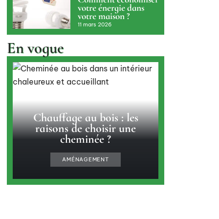
votre énergie dans
votre maison ?
11 mars 2026
En vogue
Chauffage au bois : les
raisons de choisir une
cheminée ?
AMÉNAGEMENT