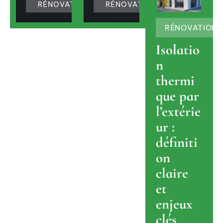
RÉNOVATION
RÉNOVATION
RÉNOVATION
Isolatio
n
thermi
que par
l’extérie
ur :
définiti
on
claire
et
enjeux
clés