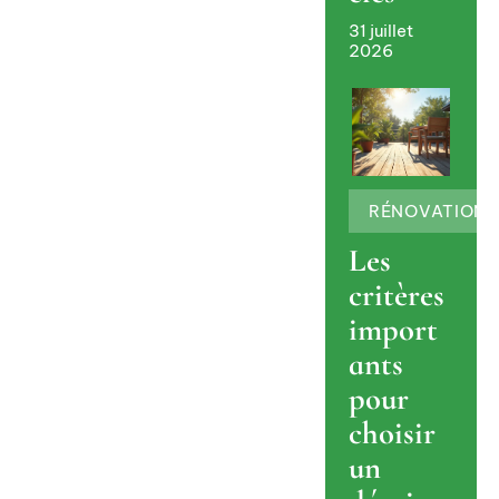
31 juillet
2026
RÉNOVATION
Les
critères
import
ants
pour
choisir
un