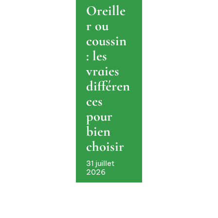
Oreille
r ou
coussin
: les
vraies
différen
ces
pour
bien
choisir
31 juillet
2026
Rideau