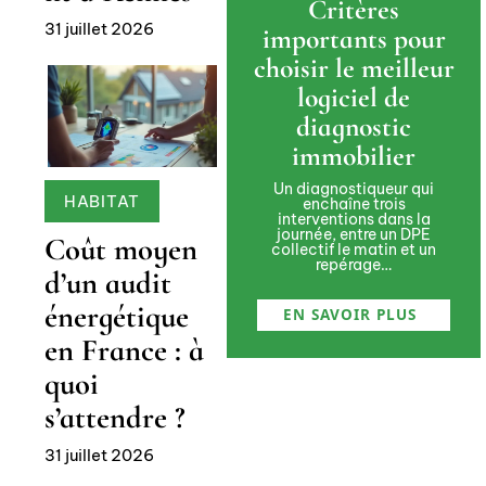
Critères
31 juillet 2026
importants pour
choisir le meilleur
logiciel de
diagnostic
immobilier
Un diagnostiqueur qui
HABITAT
enchaîne trois
interventions dans la
journée, entre un DPE
Coût moyen
collectif le matin et un
repérage
…
d’un audit
énergétique
EN SAVOIR PLUS
en France : à
quoi
s’attendre ?
31 juillet 2026