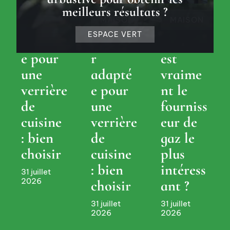
Hauteu
meilleurs résultats ?
MAISON
MAISON
r
ESPACE VERT
adapté
Hauteu
Quel
e pour
r
est
une
adapté
vraime
verrière
e pour
nt le
de
une
fourniss
cuisine
verrière
eur de
: bien
de
gaz le
choisir
cuisine
plus
: bien
intéress
31 juillet
2026
Cest-
choisir
ant ?
moi-
31 juillet
31 juillet
qui-
2026
2026
Comm
decore