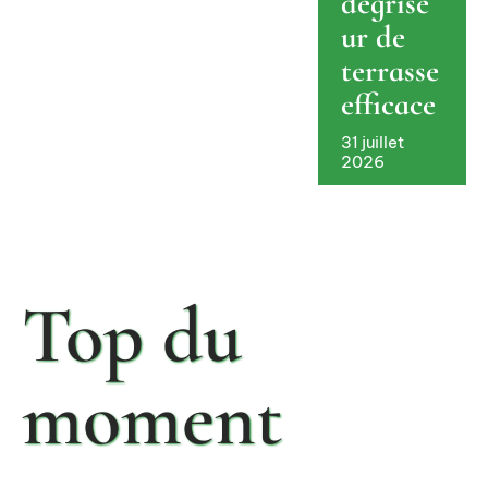
dégrise
ur de
terrasse
efficace
31 juillet
2026
Top du
moment