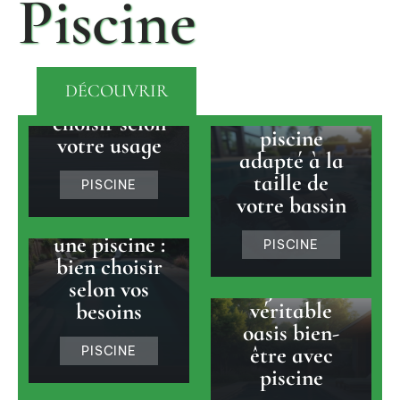
Piscine
électrique,
volet manuel
ou volet sur
rail : quelle
Choisir un
DÉCOUVRIR
solution
robot de
choisir selon
piscine
votre usage
adapté à la
taille de
PISCINE
Profondeur
votre bassin
adaptée pour
une piscine :
PISCINE
Transformer
bien choisir
son jardin en
selon vos
véritable
besoins
oasis bien-
être avec
PISCINE
piscine
Prix piscine