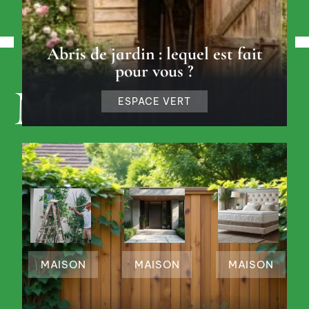
Abris de jardin : lequel est fait
pour vous ?
Maison
ESPACE VERT
DÉCOUVRIR
MAISON
MAISON
MAISON
Astuces
Prix
Différe