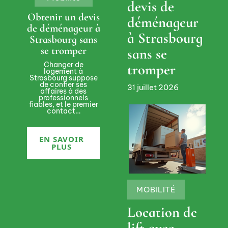
devis de
Obtenir un devis
déménageur
de déménageur à
à Strasbourg
Strasbourg sans
se tromper
sans se
Changer de
tromper
logement à
Strasbourg suppose
de confier ses
31 juillet 2026
affaires à des
professionnels
fiables, et le premier
contact
…
EN SAVOIR
PLUS
MOBILITÉ
Location de
lift avec