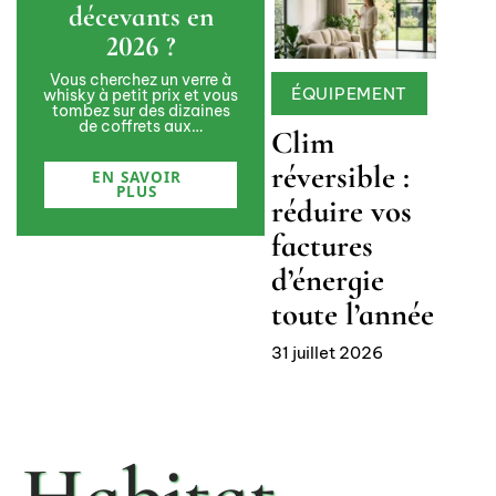
décevants en
2026 ?
Vous cherchez un verre à
ÉQUIPEMENT
whisky à petit prix et vous
tombez sur des dizaines
de coffrets aux
…
Clim
réversible :
EN SAVOIR
PLUS
réduire vos
factures
d’énergie
toute l’année
31 juillet 2026
Habitat