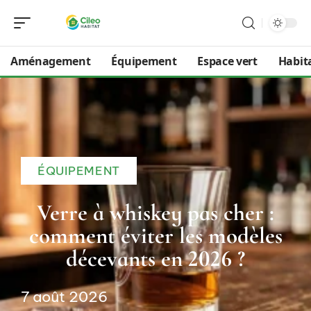
Aménagement
Équipement
Espace vert
Habit
ÉQUIPEMENT
Verre à whiskey pas cher :
comment éviter les modèles
décevants en 2026 ?
7 août 2026