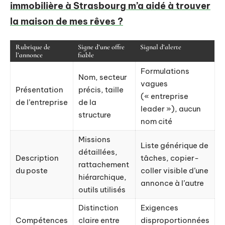
immobilière à Strasbourg m’a aidé à trouver
la maison de mes rêves ?
Rubrique de
Signe d’une offre
Signal d’alerte
l’annonce
fiable
Formulations
Nom, secteur
vagues
Présentation
précis, taille
(« entreprise
de l’entreprise
de la
leader »), aucun
structure
nom cité
Missions
Liste générique de
détaillées,
Description
tâches, copier-
rattachement
du poste
coller visible d’une
hiérarchique,
annonce à l’autre
outils utilisés
Distinction
Exigences
Compétences
claire entre
disproportionnées