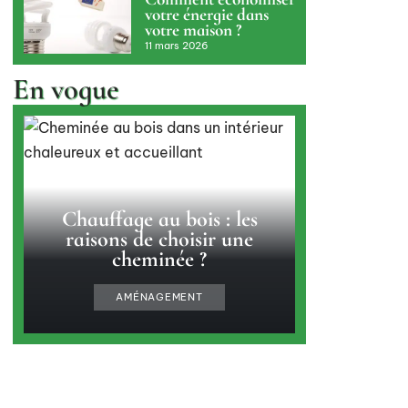
votre énergie dans
votre maison ?
11 mars 2026
En vogue
Chauffage au bois : les
raisons de choisir une
cheminée ?
AMÉNAGEMENT