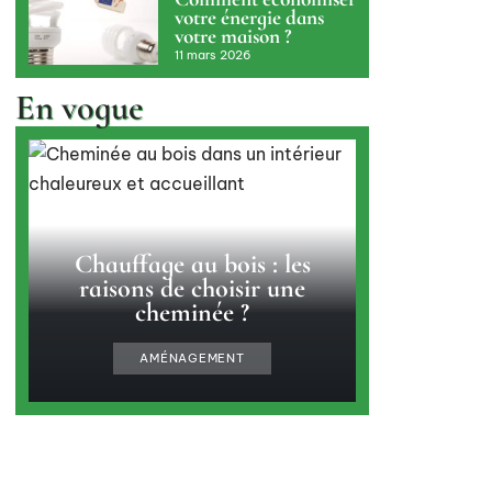
votre énergie dans
votre maison ?
11 mars 2026
En vogue
Chauffage au bois : les
raisons de choisir une
cheminée ?
AMÉNAGEMENT