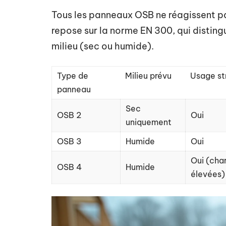
Tous les panneaux OSB ne réagissent pa
repose sur la norme EN 300, qui distingu
milieu (sec ou humide).
Type de
Milieu prévu
Usage st
panneau
Sec
OSB 2
Oui
uniquement
OSB 3
Humide
Oui
Oui (cha
OSB 4
Humide
élevées)