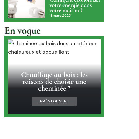
votre énergie dans
votre maison ?
11 mars 2026
En vogue
Chauffage au bois : les
raisons de choisir une
cheminée ?
AMÉNAGEMENT