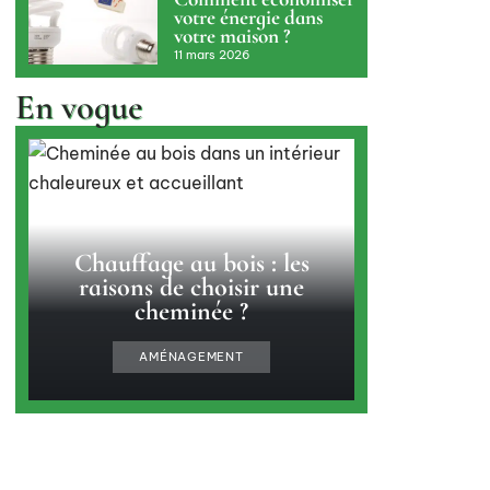
votre énergie dans
votre maison ?
11 mars 2026
En vogue
Chauffage au bois : les
raisons de choisir une
cheminée ?
AMÉNAGEMENT