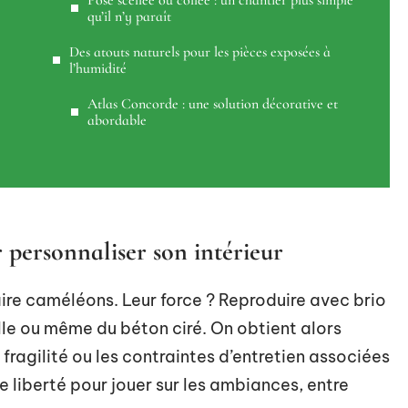
Pose scellée ou collée : un chantier plus simple
qu’il n’y paraît
Des atouts naturels pour les pièces exposées à
l’humidité
Atlas Concorde : une solution décorative et
abordable
r personnaliser son intérieur
ire caméléons. Leur force ? Reproduire avec brio
elle ou même du béton ciré. On obtient alors
 fragilité ou les contraintes d’entretien associées
e liberté pour jouer sur les ambiances, entre