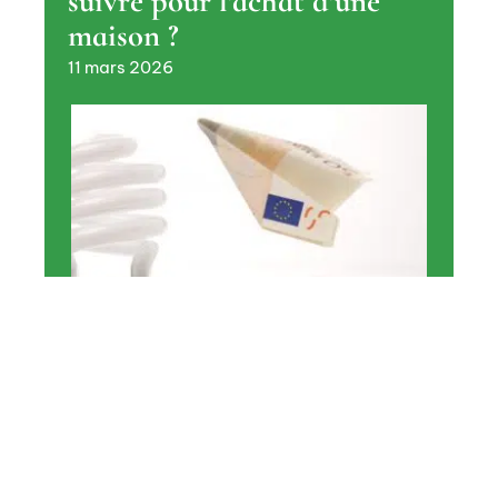
suivre pour l’achat d’une
maison ?
11 mars 2026
MAISON
Comment économiser votre
énergie dans votre maison ?