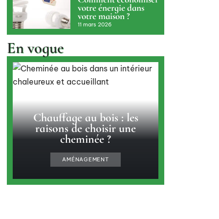
votre énergie dans
votre maison ?
11 mars 2026
En vogue
Chauffage au bois : les
raisons de choisir une
cheminée ?
AMÉNAGEMENT