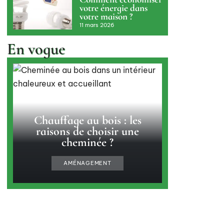
votre énergie dans
votre maison ?
11 mars 2026
En vogue
Chauffage au bois : les
raisons de choisir une
cheminée ?
AMÉNAGEMENT