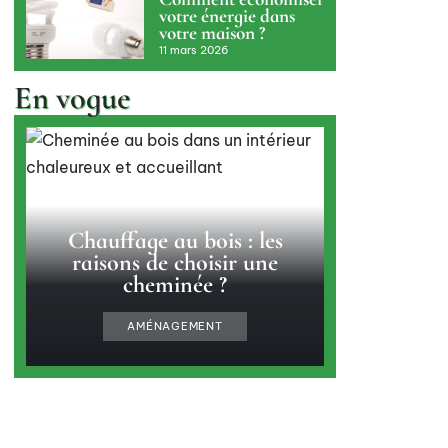
votre énergie dans
votre maison ?
11 mars 2026
En vogue
Chauffage au bois : les
raisons de choisir une
cheminée ?
AMÉNAGEMENT