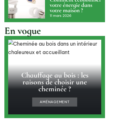
votre énergie dans
votre maison ?
11 mars 2026
En vogue
Chauffage au bois : les
raisons de choisir une
cheminée ?
AMÉNAGEMENT