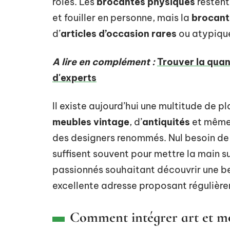
rôles. Les
brocantes physiques
restent
et fouiller en personne, mais la
brocante
d’
articles d’occasion rares
ou atypiqu
A lire en complément :
Trouver la quan
d'experts
Il existe aujourd’hui une multitude de 
meubles vintage
, d’
antiquités
et mêm
des designers renommés. Nul besoin de 
suffisent souvent pour mettre la main 
passionnés souhaitant découvrir une be
excellente adresse proposant régulièrem
Comment intégrer art et mob