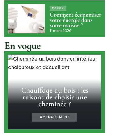
MAISON
Comment économiser
votre énergie dans
votre maison ?
11 mars 2026
En vogue
Chauffage au bois : les
raisons de choisir une
cheminée ?
AMÉNAGEMENT