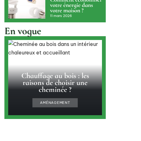
votre énergie dans
votre maison ?
11 mars 2026
En vogue
Chauffage au bois : les
raisons de choisir une
cheminée ?
AMÉNAGEMENT