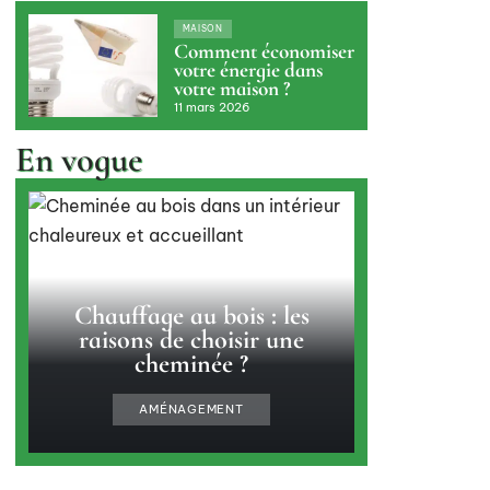
MAISON
Comment économiser
votre énergie dans
votre maison ?
11 mars 2026
En vogue
Chauffage au bois : les
raisons de choisir une
cheminée ?
AMÉNAGEMENT