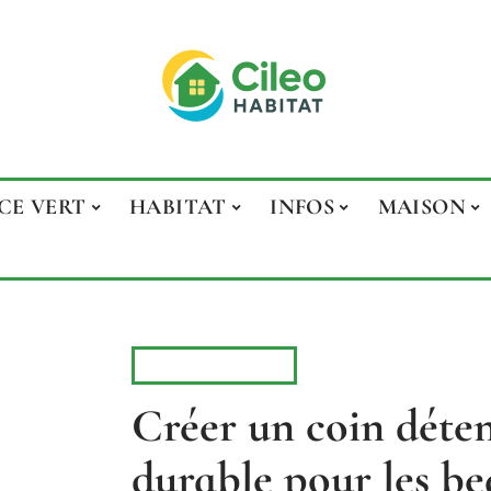
CE VERT
HABITAT
INFOS
MAISON
ESPACE VERT
Créer un coin déten
durable pour les be