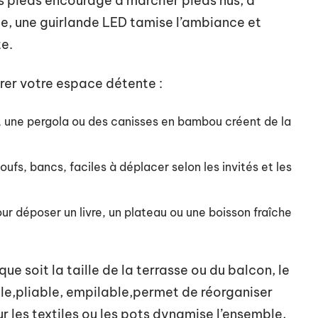
s pieds encourage à marcher pieds nus, à
bée, une guirlande LED tamise l’ambiance et
te.
rer votre espace détente :
r, une pergola ou des canisses en bambou créent de la
poufs, bancs, faciles à déplacer selon les invités et les
our déposer un livre, un plateau ou une boisson fraîche
que soit la taille de la terrasse ou du balcon, le
e,pliable, empilable,permet de réorganiser
r les textiles ou les pots dynamise l’ensemble,