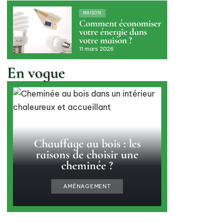
MAISON
Comment économiser
votre énergie dans
votre maison ?
11 mars 2026
En vogue
Chauffage au bois : les
raisons de choisir une
cheminée ?
AMÉNAGEMENT