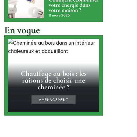
votre énergie dans
votre maison ?
11 mars 2026
En vogue
Chauffage au bois : les
raisons de choisir une
cheminée ?
AMÉNAGEMENT